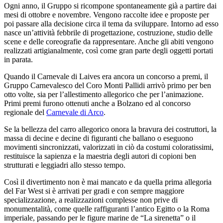
Ogni anno, il Gruppo si ricompone spontaneamente già a partire dai
mesi di ottobre e novembre. Vengono raccolte idee e proposte per
poi passare alla decisione circa il tema da sviluppare. Intorno ad esso
nasce un’attività febbrile di progettazione, costruzione, studio delle
scene e delle coreografie da rappresentare. Anche gli abiti vengono
realizzati artigianalmente, così come gran parte degli oggetti portati
in parata.
Quando il Carnevale di Laives era ancora un concorso a premi, il
Gruppo Carnevalesco del Coro Monti Pallidi arrivò primo per ben
otto volte, sia per l’allestimento allegorico che per l’animazione.
Primi premi furono ottenuti anche a Bolzano ed al concorso
regionale del
Carnevale di Arco
.
Se la bellezza del carro allegorico onora la bravura dei costruttori, la
massa di decine e decine di figuranti che ballano o eseguono
movimenti sincronizzati, valorizzati in ciò da costumi coloratissimi,
restituisce la sapienza e la maestria degli autori di copioni ben
strutturati e leggiadri allo stesso tempo.
Così il divertimento non è mai mancato e da quella prima allegoria
del Far West si è arrivati per gradi e con sempre maggiore
specializzazione, a realizzazioni complesse non prive di
monumentalità, come quelle raffiguranti l’antico Egitto o la Roma
imperiale, passando per le figure marine de “La sirenetta” o il